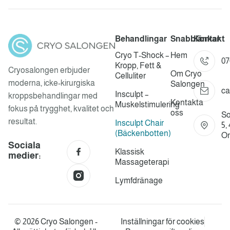
Behandlingar
Snabblänkar
Kontakt
Cryo T-Shock –
Hem
07
Kropp, Fett &
Cryosalongen erbjuder
Om Cryo
Celluliter
moderna, icke-kirurgiska
Salongen
ca
Insculpt –
kroppsbehandlingar med
Kontakta
Muskelstimulering
fokus på trygghet, kvalitet och
oss
So
resultat.
Insculpt Chair
5,
(Bäckenbotten)
On
Sociala
Klassisk
medier:
Massageterapi
Lymfdränage
© 2026 Cryo Salongen -
Inställningar för cookies