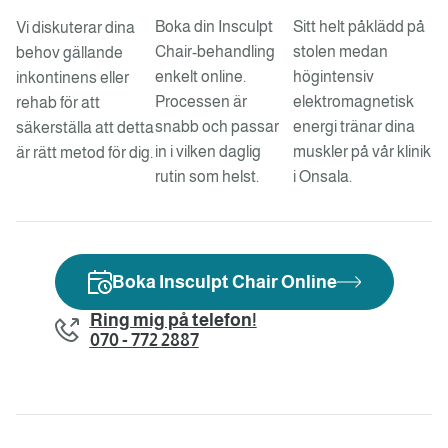
Boka din Insculpt
Sitt helt påklädd på
Vi diskuterar dina
Chair-behandling
stolen medan
behov gällande
enkelt online.
högintensiv
inkontinens eller
Processen är
elektromagnetisk
rehab för att
snabb och passar
energi tränar dina
säkerställa att detta
in i vilken daglig
muskler på vår klinik
är rätt metod för dig.
rutin som helst.
i Onsala.
Boka Insculpt Chair Online
Ring mig på telefon!
070 - 772 2887