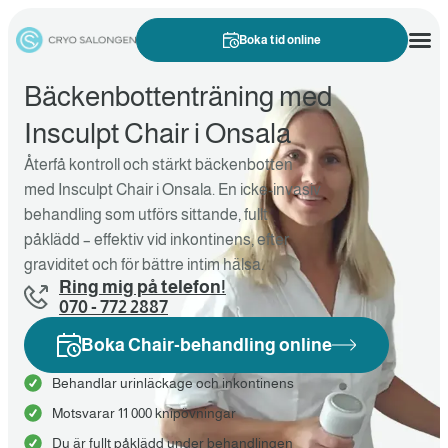
Boka tid online
Bäckenbottenträning med
Insculpt Chair i Onsala
Återfå kontroll och stärkt bäckenbotten
med Insculpt Chair i Onsala. En icke-invasiv
behandling som utförs sittande, fullt
påklädd – effektiv vid inkontinens, efter
graviditet och för bättre intim hälsa.
Ring mig på telefon!
070 - 772 2887
Boka Chair-behandling online
Behandlar urinläckage och inkontinens
Motsvarar 11 000 knipövningar
Du är fullt påklädd under behandlingen