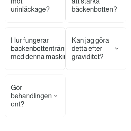
mot
att stärka
urinläckage?
bäckenbotten?
Hur fungerar
Kan jag göra
bäckenbottenträning
detta efter
med denna maskin?
graviditet?
Gör
behandlingen
ont?